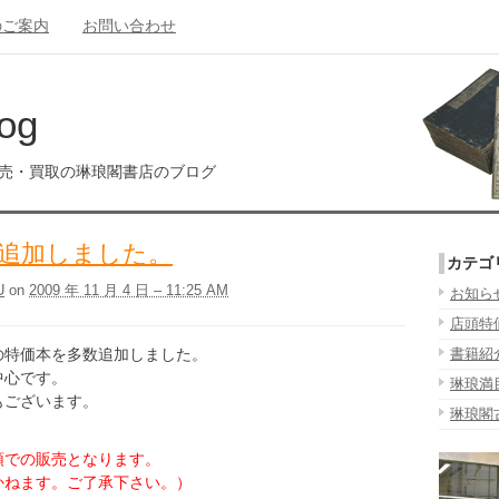
のご案内
お問い合わせ
og
販売・買取の琳琅閣書店のブログ
追加しました。
カテゴ
U
on
2009 年 11 月 4 日 – 11:25 AM
お知ら
店頭特
の特価本を多数追加しました。
書籍紹
中心です。
琳琅満
もございます。
琳琅閣
頭での販売となります。
かねます。ご了承下さい。）