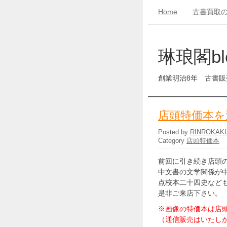
Home
古書買取
琳琅閣bl
創業明治8年 古書
店頭特価本を
Posted by
RINROKAK
Category
店頭特価本
前回に引き続き店頭
中文書の文学関係が
点校本二十四史など
是非ご来店下さい。
※画像の特価本は店
（通信販売はいたし