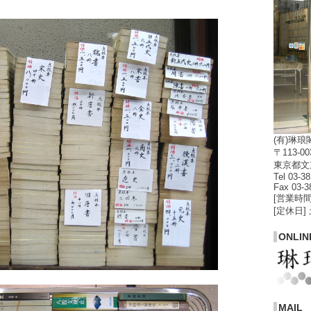
(有)琳琅
〒113-00
東京都文京
Tel 03-3
Fax 03-3
[営業時間]
[定休日]
ONLIN
MAIL