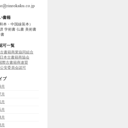
い書籍
和本・中国線装本）
譜 学術書 仏書 美術書
洋書
認可一覧
古書籍商業協同組合
J 日本古書籍商協会
B 国際古書籍商連盟
公安委員会認可
イブ
9月
7月
6月
5月
4月
3月