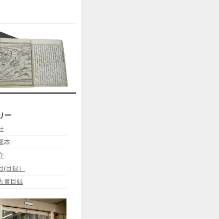
リー
せ
価本
介
目(目録）
古書目録