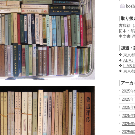
取り扱
古典籍（
拓本・印
中文書 
加盟・
東京都
ABA
ILA
東京都
アーカ
2025年
2025年
2025年
2025年
2025年
2025年