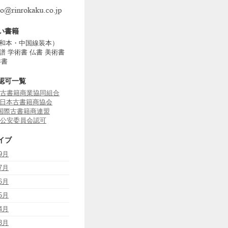
い書籍
和本・中国線装本）
譜 学術書 仏書 美術書
洋書
認可一覧
古書籍商業協同組合
J 日本古書籍商協会
B 国際古書籍商連盟
公安委員会認可
イブ
9月
7月
6月
5月
4月
3月