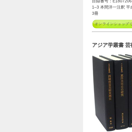
目録番号：E1807206
1–3 本間洋一注釈 平
3冊
アジア学叢書 芸