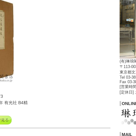
(有)琳琅
〒113-00
東京都文京
Tel 03-3
Fax 03-3
[営業時間]
[定休日]
3
年 有光社 B4精
ONLIN
MAIL