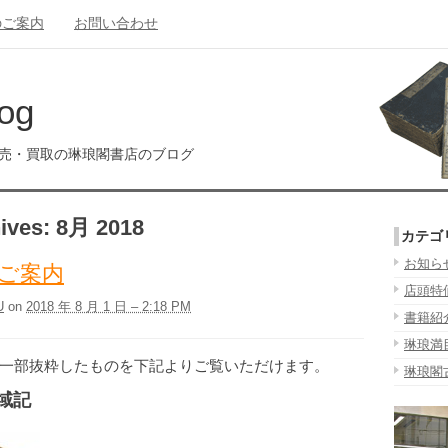
のご案内
お問い合わせ
og
販売・買取の琳琅閣書店のブログ
ives:
8月 2018
カテゴ
お知ら
ご案内
店頭特
U
on
2018 年 8 月 1 日 – 2:18 PM
書籍紹
琳琅満
一部抜粋したものを下記よりご覧いただけます。
琳琅閣
域記