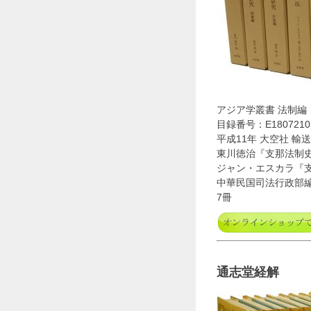
アジア学叢書 法制編
目録番号：E1807210
平成11年 大空社 輸送
東川徳治『支那法制史
ジャン・エスカラ『支
中華民国司法行政部
7冊
通志堂経解