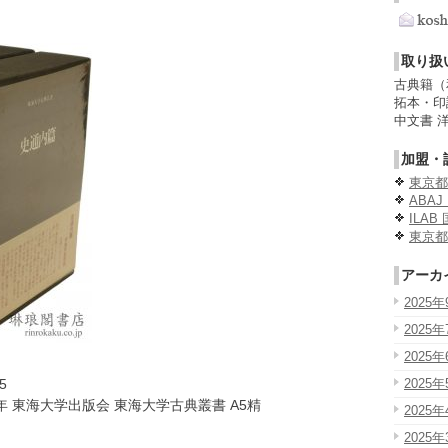
取り扱
古典籍（
拓本・印
中文書 
加盟・
東京都
ABA
ILA
東京都
アーカ
2025年
2025年
2025年
2025年
5
年 東海大学出版会 東海大学古典叢書 A5精
2025年
2025年