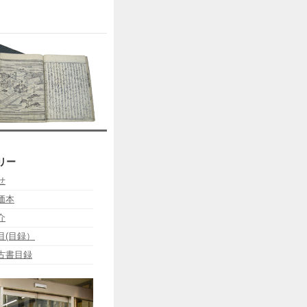
リー
せ
価本
介
目(目録）
古書目録