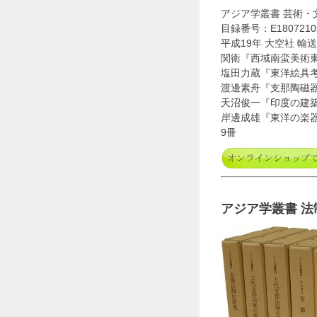
アジア学叢書 芸術・
目録番号：E1807210
平成19年 大空社 輸送
関衛『西域南蛮美術
塩田力蔵『東洋絵具
渡邊素舟『支那陶磁
天沼俊一『印度の建
岸邊成雄『東洋の楽
9冊
アジア学叢書 