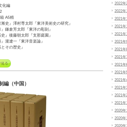
2022年
文化編
2022年
2
箱 A5精
2021年
東漸史』澤村専太郎『東洋美術史の研究』
2021年
考』鎌倉芳太郎『東洋の彫刻』
2021年
器史』後藤朝太郎『支那庭園』
築』瀧遼一『東洋音楽論』
2021年
器とその歴史』
2021年
2021年
2021年
2021年
2021年
法制編（中国）
2021年
2021年
2021年
2020年
2020年
2020年