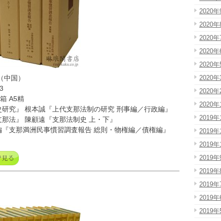
2020年
2020年
2020年
2020年
2020年
2020年
（中国）
3
2020年
箱 A5精
2020年
研究』 根本誠『上代支那法制の研究 刑事編／行政編』
2019年
那法』 陳顧遠『支那法制史 上・下』
編『支那満洲民事慣習調査報告 総則・物権編／債権編』
2019年
2019年
2019年
2019年
2019年
2019年
2019年