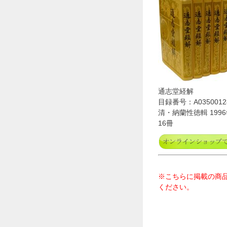
通志堂経解
目録番号：A0350012
清・納蘭性徳輯 199
16冊
※こちらに掲載の商
ください。