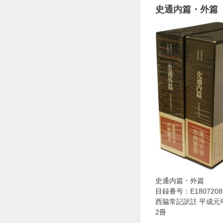
史通内篇・外篇
史通内篇・外篇
目録番号：E1807208
西脇常記訳註 平成元
2冊