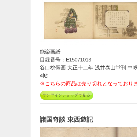
能楽画譜
目録番号：E15071013
谷口桃僊画 大正十二年 浅井泰山堂刊 中
4帖
※こちらの商品は売り切れとなっており
諸国奇談 東西遊記