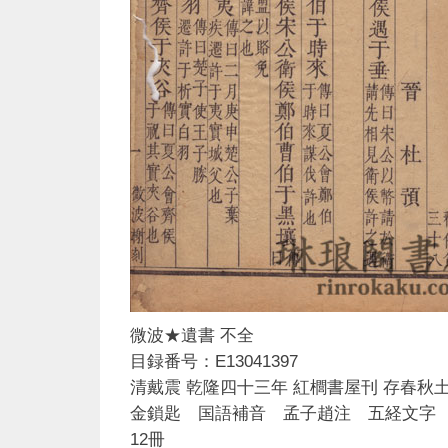
微波★遺書 不全
目録番号：E13041397
清戴震 乾隆四十三年 紅櫚書屋刊 存春秋
金鎖匙 国語補音 孟子趙注 五経文字
12冊