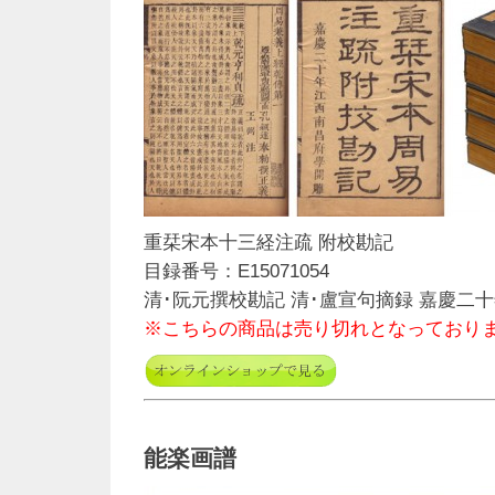
重栞宋本十三経注疏 附校勘記
目録番号：E15071054
清･阮元撰校勘記 清･盧宣句摘録 嘉慶二十
※こちらの商品は売り切れとなっており
能楽画譜