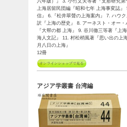
六年版）』 3. 小竹文夫等著『支那研究第十
上海居留民団編『昭和七年 上海事変誌』 
信』 6.『松井翠聲の上海案内』 7. ハウ
訳『上海の歴史』 8. アーネスト・オー
『大帮の都 上海』 9. 谷川徹三等著『上海
海人文記』 11. 村松梢風著『思い出の上海
月八日の上海』
12冊
アジア学叢書 台湾編