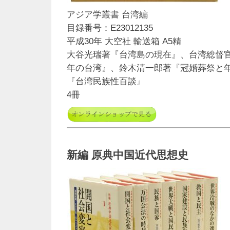
アジア学叢書 台湾編
目録番号：E23012135
平成30年 大空社 輸送箱 A5精
大谷光瑞著『台湾島の現在』、台湾総督
年の台湾』、鈴木清一郎著『冠婚葬祭と
『台湾民族性百談』
4冊
新編 原典中国近代思想史