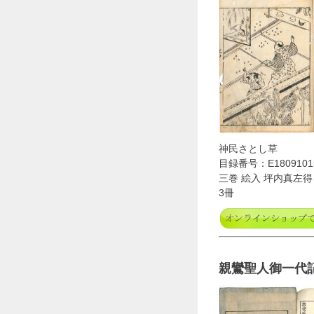
神民さとし草
目録番号：E1809101
三巻 絵入 坪内真左得
3冊
親鸞聖人御一代