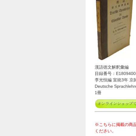
漢語徳文解釈彙編
目録番号：E1809400
李光恒編 宣統3年 京
Deutsche Sprachlehre
1冊
※こちらに掲載の商
ください。