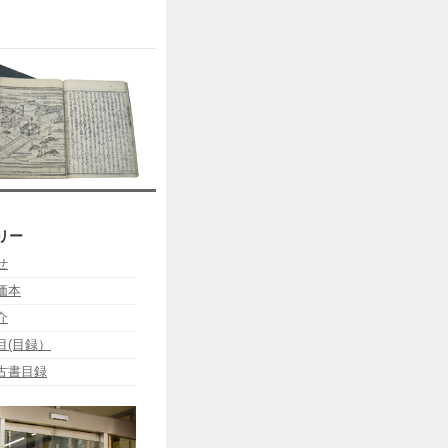
リー
せ
価本
介
目(目録）
古書目録