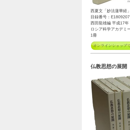
西夏文「妙法蓮華経
目録番号：E1809207
西田龍雄編 平成17年
ロシア科学アカデミ
1冊
仏教思想の展開