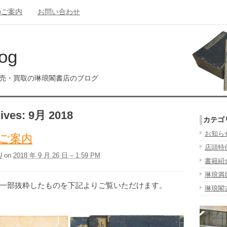
のご案内
お問い合わせ
og
販売・買取の琳琅閣書店のブログ
ives:
9月 2018
カテゴ
お知ら
ご案内
店頭特
U
on
2018 年 9 月 26 日 – 1:59 PM
書籍紹
琳琅満
一部抜粋したものを下記よりご覧いただけます。
琳琅閣