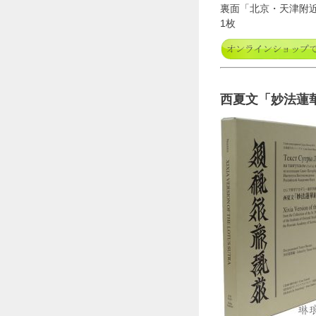
裏面「北京・天津附
1枚
西夏文「妙法蓮