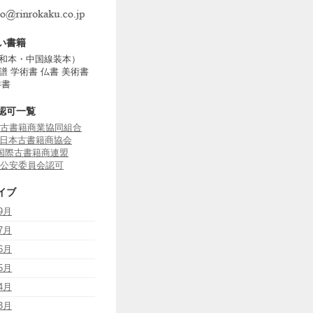
い書籍
和本・中国線装本）
譜 学術書 仏書 美術書
洋書
認可一覧
古書籍商業協同組合
J 日本古書籍商協会
B 国際古書籍商連盟
公安委員会認可
イブ
9月
7月
6月
5月
4月
3月