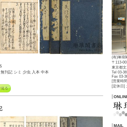
(有)琳琅
〒113-00
5
東京都文京
 無刊記 シミ 少虫 入本 中本
Tel 03-3
Fax 03-3
[営業時間]
[定休日]
ONLIN
記
MAIL