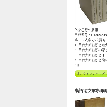
仏教思想の展開
目録番号：E1809208
第一～八集 小松賢寿 
1. 天台大師智顗と道
3. 天台大師智顗の思
5. 天台大師智顗とイ
7. 天台大師智顗と龍
8冊
漢語徳文解釈彙