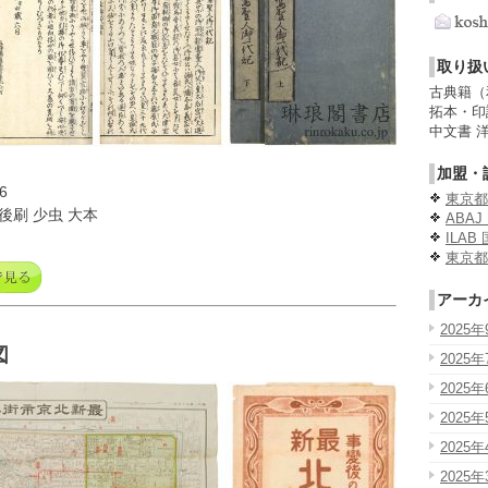
取り扱
古典籍（
拓本・印
中文書 
加盟・
6
東京都
後刷 少虫 大本
ABA
ILA
東京都
アーカ
2025年
図
2025年
2025年
2025年
2025年
2025年