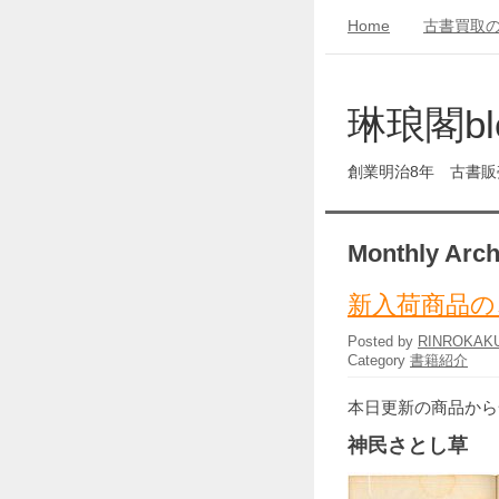
Home
古書買取
琳琅閣bl
創業明治8年 古書
Monthly Arch
新入荷商品の
Posted by
RINROKAK
Category
書籍紹介
本日更新の商品から
神民さとし草