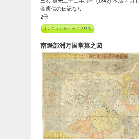
三巻 道光二十二年序刊 (1842) 木活字 
金庾信の伝記なり
2冊
南瞻部洲万国掌菓之図