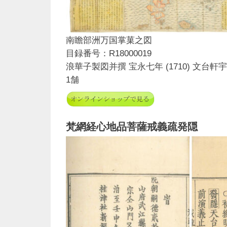
南瞻部洲万国掌菓之図
目録番号：R18000019
浪華子製図并撰 宝永七年 (1710) 文台軒宇平
1舗
梵網経心地品菩薩戒義疏発隠