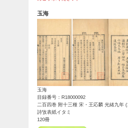
玉海
玉海
目録番号：R18000092
二百四巻 附十三種 宋・王応麟 光緒九年 (1
詩攷表紙イタミ
120冊