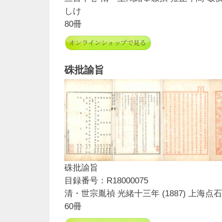
しけ
80冊
硃批諭旨
硃批諭旨
目録番号：R18000075
清・世宗胤禎 光緒十三年 (1887) 上海
60冊