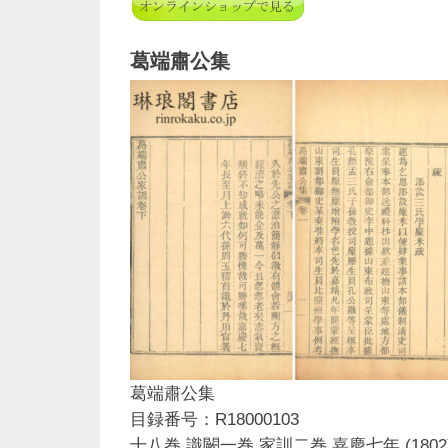
葛端肅公集
葛端肅公集
目録番号：R18000103
十八巻 識闕一巻 家訓二巻 嘉慶七年 (1802