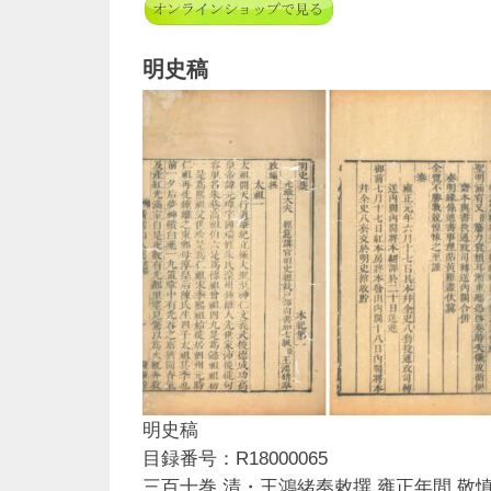
明史稿
明史稿
目録番号：R18000065
三百十巻 清・王鴻緒奉敕撰 雍正年間 敬慎