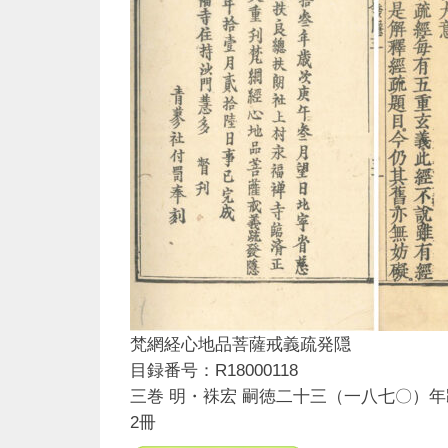
梵網経心地品菩薩戒義疏発隠
目録番号：R18000118
三巻 明・袾宏 嗣徳二十三（一八七〇）年
2冊