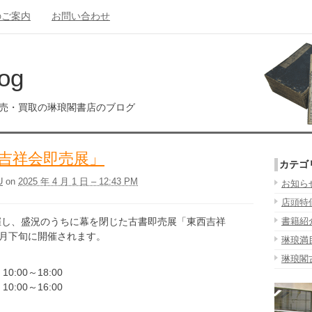
のご案内
お問い合わせ
og
販売・買取の琳琅閣書店のブログ
吉祥会即売展」
カテゴ
U
on
2025 年 4 月 1 日 – 12:43 PM
お知ら
店頭特
開催し、盛況のうちに幕を閉じた古書即売展「東西吉祥
書籍紹
今月下旬に開催されます。
琳琅満
琳琅閣
0:00～18:00
0:00～16:00