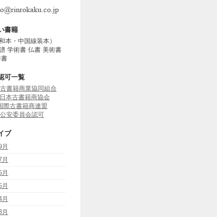
い書籍
和本・中国線装本）
譜 学術書 仏書 美術書
洋書
認可一覧
古書籍商業協同組合
J 日本古書籍商協会
B 国際古書籍商連盟
公安委員会認可
イブ
9月
7月
6月
5月
4月
3月