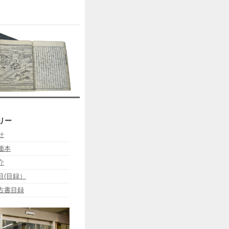
リー
せ
価本
介
目(目録）
古書目録