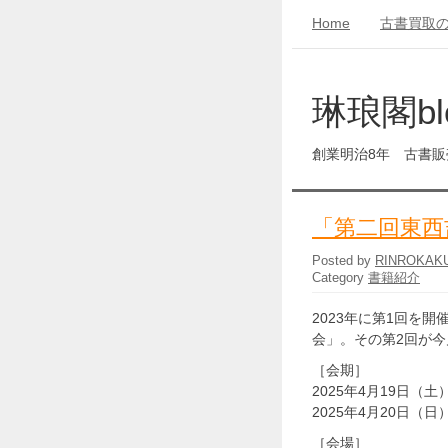
Home
古書買取
琳琅閣bl
創業明治8年 古書
「第二回東西
Posted by
RINROKAK
Category
書籍紹介
2023年に第1回を
会」。その第2回が
［会期］
2025年4月19日（土）1
2025年4月20日（日）1
［会場］