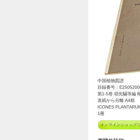
中国植物図譜
目録番号：E2505200
第1-5巻 胡先驌等編 
表紙から分離 A4精
ICONES PLANTARU
1冊