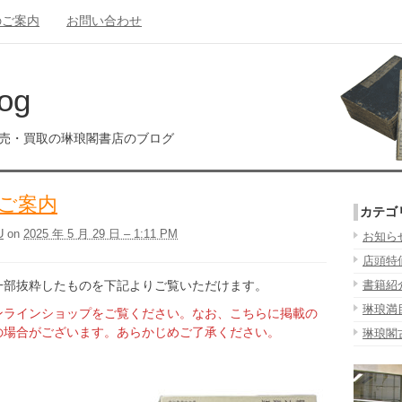
のご案内
お問い合わせ
og
販売・買取の琳琅閣書店のブログ
ご案内
カテゴ
U
on
2025 年 5 月 29 日 – 1:11 PM
お知ら
店頭特
一部抜粋したものを下記よりご覧いただけます。
書籍紹
琳琅満
ンラインショップをご覧ください。なお、こちらに掲載の
の場合がございます。あらかじめご了承ください。
琳琅閣