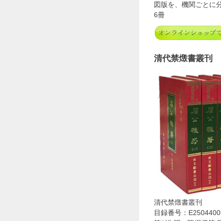
図版を、機関ごとに
6冊
清代禁燬書叢刊
清代禁燬書叢刊
目録番号：E2504400