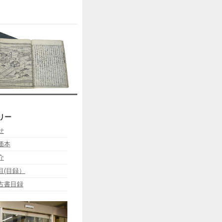
リー
せ
価本
介
目(目録）
古書目録