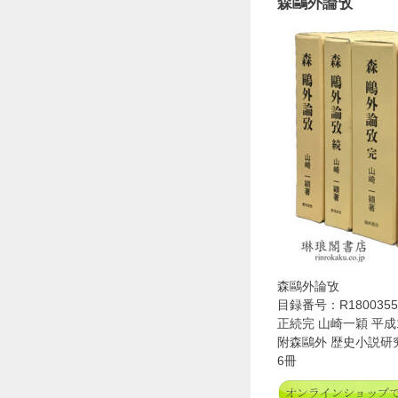
森鷗外論攷
森鷗外論攷
目録番号：R1800355
正続完 山崎一穎 平成
附森鷗外 歴史小説研
6冊