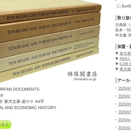
取り扱
古典籍（
拓本・印
中文書 
加盟・
東京都
ABA
ILA
東京都
アーカ
2025年
URFAN DOCUMENTS
9
2025年
年 東洋文庫 函ヤケ A4平
2025年
AL AND ECONOMIC HISTORY
2025年
2025年
2025年