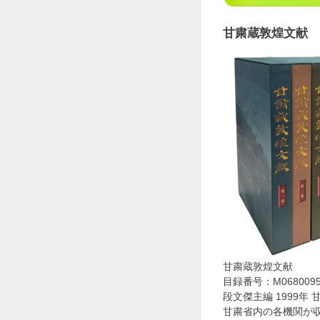
甘粛蔵敦煌文献
甘粛蔵敦煌文献
目録番号：M0680095
段文傑主編 1999年
甘粛省内の各機関が