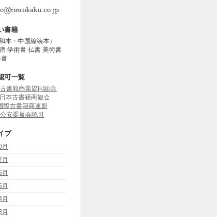
い書籍
和本・中国線装本）
譜 学術書 仏書 美術書
洋書
認可一覧
古書籍商業協同組合
J 日本古書籍商協会
B 国際古書籍商連盟
公安委員会認可
イブ
9月
7月
6月
5月
4月
3月