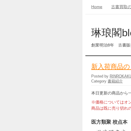
Home
古書買取
琳琅閣bl
創業明治8年 古書
新入荷商品の
Posted by
RINROKAK
Category
書籍紹介
本日更新の商品から
※価格についてはオ
商品は既に売り切れ
医方類聚 校点本